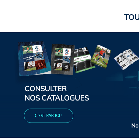
TOU
CONSULTER
NOS CATALOGUES
C’EST PAR ICI !
No