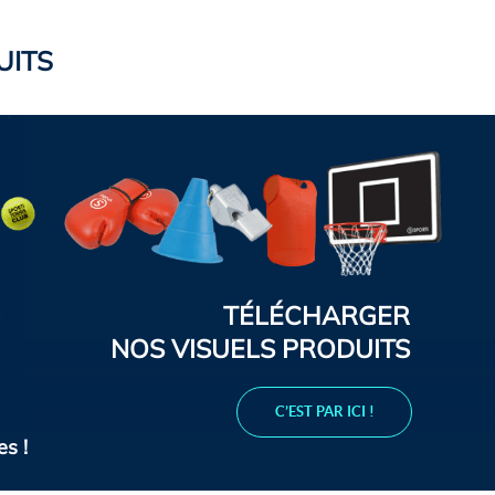
UITS
TÉLÉCHARGER
NOS VISUELS PRODUITS
C’EST PAR ICI !
s !