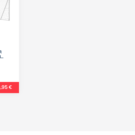
R
M
,95 €