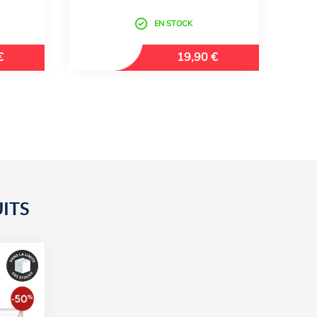
EN STOCK
€
19,90 €
ITS