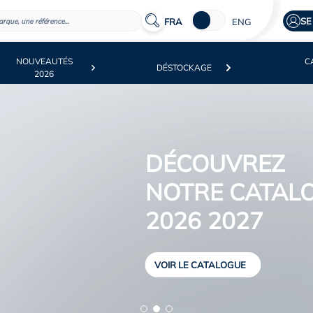
Skip to Main Content
SE
FRA
ENG
NOUVEAUTÉS
C
DÉSTOCKAGE
2026
ALOGUE